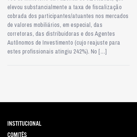
elevou substancialmente a taxa de fiscalização
cobrada dos participantes/atuantes nos mercados
de valores mobiliários, em especial, das
corretoras, das distribuidoras e dos Agentes
Autônomos de Investimento (cujo reajuste para
estes profissionais atingiu 242%). No […]
INSTITUCIONAL
COMITÊS