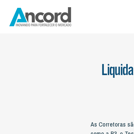
INSTITUCIONAL
NOTÍCIAS
NORMAS E R
Liquida
As Corretoras sã
como a B3, o Tes