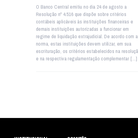
O Banco Central emitiu no dia 24 de agosto a
Resolução nº 4.516 que dispõe sobre critérios
contábeis aplicáveis às instituições financeiras e
demais instituições autorizadas a funcionar em
regime de liquidação extrajudicial. De acordo com a
norma, estas instituições devem utilizar, em sua
escrituração, os critérios estabelecidos na resoluç
e na respectiva regulamentação complementar […]