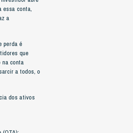
a essa conta,
az a
de perda é
stidores que
o na conta
arcir a todos, o
cia dos ativos
o (OTA);