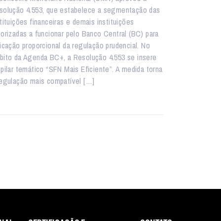
solução 4.553, que estabelece a segmentação das
tituições financeiras e demais instituições
torizadas a funcionar pelo Banco Central (BC) para
licação proporcional da regulação prudencial. No
bito da Agenda BC+, a Resolução 4.553 se insere
 pilar temático “SFN Mais Eficiente”. A medida torna
regulação mais compatível […]