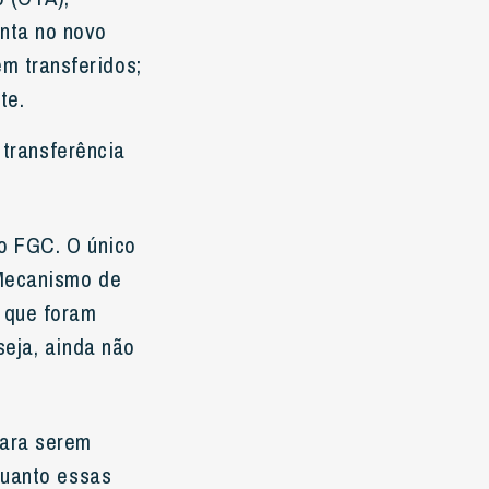
nta no novo
m transferidos;
te.
 transferência
lo FGC. O único
(Mecanismo de
 que foram
seja, ainda não
para serem
quanto essas