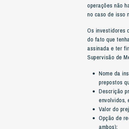
operações não ha
no caso de isso n
Os investidores
do fato que tenha
assinada e ter f
Supervisão de Me
Nome da ins
prepostos q
Descrição pr
envolvidos, 
Valor do pre
Opção de rec
ambos);