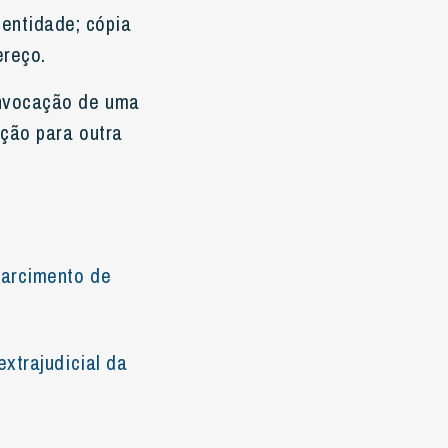
entidade; cópia
ereço.
onvocação de uma
ação para outra
sarcimento de
xtrajudicial da