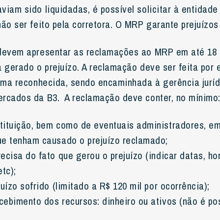
viam sido liquidadas, é possível solicitar à entidade
ão ser feito pela corretora. O MRP garante prejuízos 
 devem apresentar as reclamações ao MRP em até 18
 gerado o prejuízo. A reclamação deve ser feita por e
irma reconhecida, sendo encaminhada à gerência jurí
rcados da B3. A reclamação deve conter, no mínimo
tituição, bem como de eventuais administradores, e
ue tenham causado o prejuízo reclamado;
ecisa do fato que gerou o prejuízo (indicar datas, hor
etc);
juízo sofrido (limitado a R$ 120 mil por ocorrência);
ebimento dos recursos: dinheiro ou ativos (não é pos