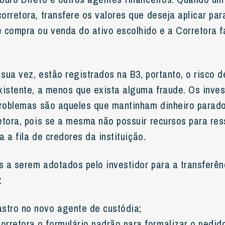
orretora, transfere os valores que deseja aplicar par
 compra ou venda do ativo escolhido e a Corretora f
 sua vez, estão registrados na B3, portanto, o risco 
xistente, a menos que exista alguma fraude. Os inve
problemas são aqueles que mantinham dinheiro parad
etora, pois se a mesma não possuir recursos para ress
ra a fila de credores da instituição.
 a serem adotados pelo investidor para a transferên
:
astro no novo agente de custódia;
Corretora o formulário padrão para formalizar o pedid