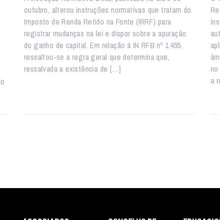
outubro, alterou instruções normativas que tratam do
Re
Imposto de Renda Retido na Fonte (IRRF) para
ins
registrar mudanças na lei e dispor sobre a apuração
au
do ganho de capital. Em relação à IN RFB nº 1.455,
ap
ressaltou-se a regra geral que determina que,
âm
ressalvada a existência de […]
no
a 
ão