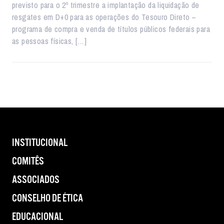
previsto para o 2º trimestre a implantação da liquidação de
resgates em D+0 para as operações do Tesouro Direto –
programa de compra e venda de títulos públicos federais para
as pessoas físicas, […]
INSTITUCIONAL
COMITÊS
ASSOCIADOS
CONSELHO DE ÉTICA
EDUCACIONAL