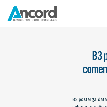
INSTITUCIONAL
NOTÍCIAS
NORMAS E R
B3 
coment
B3 posterga data
sobre alteração 