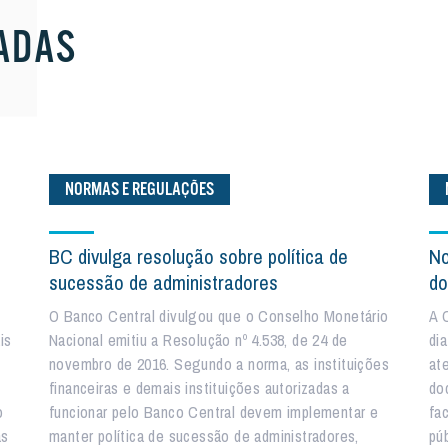
ADAS
NORMAS E REGULAÇÕES
BC divulga resolução sobre política de
No
sucessão de administradores
do
O Banco Central divulgou que o Conselho Monetário
A 
is
Nacional emitiu a Resolução nº 4.538, de 24 de
di
novembro de 2016. Segundo a norma, as instituições
at
financeiras e demais instituições autorizadas a
do
o
funcionar pelo Banco Central devem implementar e
fa
as
manter política de sucessão de administradores,
pú