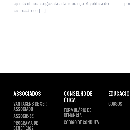
aplicável aos cargos da alta liderança. A política de
po
sucessão de […]
ASSOCIADOS
CONSELHO DE
EDUCACIO
ÉTICA
VANTAGENS DE SER
CURSOS
ASSOCIADO
FORMULÁRIO DE
DENÚNCIA
ASSOCIE-SE
E
CÓDIGO DE CONDUTA
PROGRAMA DE
BENEFÍCIOS