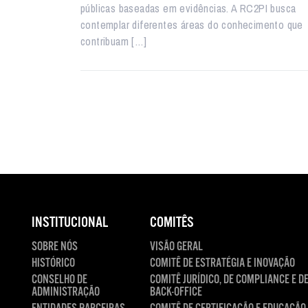
públicas baseadas em evidências. A RC2PI busca
contemplar diferentes áreas do conhecimento que
contribuam […]
INSTITUCIONAL
COMITÊS
SOBRE NÓS
VISÃO GERAL
HISTÓRICO
COMITÊ DE ESTRATÉGIA E INOVAÇÃO
CONSELHO DE
COMITÊ JURÍDICO, DE COMPLIANCE E D
ADMINISTRAÇÃO
BACK-OFFICE