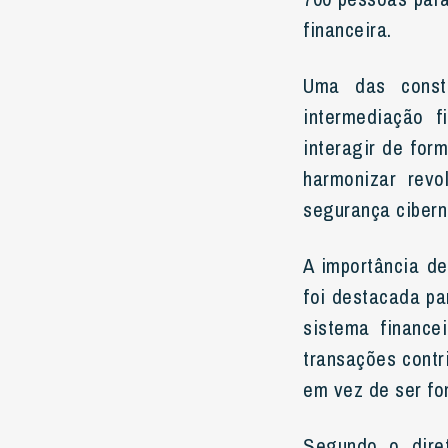
financeira.
Uma das consta
intermediação f
interagir de for
harmonizar revo
segurança ciber
A importância de
foi destacada pa
sistema finance
transações contri
em vez de ser fo
Segundo o dire