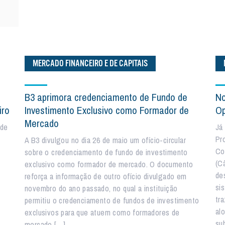
MERCADO FINANCEIRO E DE CAPITAIS
B3 aprimora credenciamento de Fundo de
No
iro
Investimento Exclusivo como Formador de
O
Mercado
 de
Já
Pr
A B3 divulgou no dia 26 de maio um ofício-circular
Co
sobre o credenciamento de fundo de investimento
o
(C
exclusivo como formador de mercado. O documento
de
reforça a informação de outro ofício divulgado em
si
novembro do ano passado, no qual a instituição
tra
permitiu o credenciamento de fundos de investimento
al
exclusivos para que atuem como formadores de
su
mercado […]