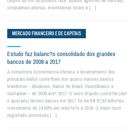
Depois do fim da primeira fase, quando agentes de mercado,
companhias abertas, investidores locais e […]
MERCADO FINANCEIRO E DE CAPITAIS
Estudo faz balanc?o consolidado dos grandes
bancos de 2008 a 2017
A consultoria Economatica efetuou o levantamento dos
principais dados conta?beis dos quatro maiores bancos
brasileiros – Bradesco, Banco do Brasil, ItauUnibanco e
Santander – de 2008 ate? 2017. O lucro li?quido conta?bil (na?
o ajustado) destes bancos em 2017 foi de R$ 57,63 bilho?es,
crescimento de 14,59% em relac?a?o a 2016. O maior lucro
registrado aconteceu […]