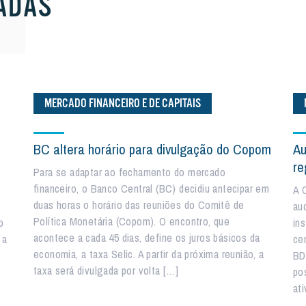
ADAS
MERCADO FINANCEIRO E DE CAPITAIS
BC altera horário para divulgação do Copom
Au
re
Para se adaptar ao fechamento do mercado
financeiro, o Banco Central (BC) decidiu antecipar em
A 
duas horas o horário das reuniões do Comitê de
aud
Política Monetária (Copom). O encontro, que
o
in
acontece a cada 45 dias, define os juros básicos da
 a
ce
economia, a taxa Selic. A partir da próxima reunião, a
BD
taxa será divulgada por volta […]
po
at