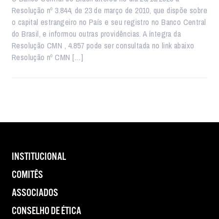
Resolução nº 3.844, de 23 de março de 2010, que dispõe sobre
o capital estrangeiro no País e seu registro no Banco Central
do Brasil, e informou outras providências. A íntegra da
Resolução CMN , 4.857 pode ser consultada no link abaixo
Resolução nº CMN […]
INSTITUCIONAL
COMITÊS
ASSOCIADOS
CONSELHO DE ÉTICA