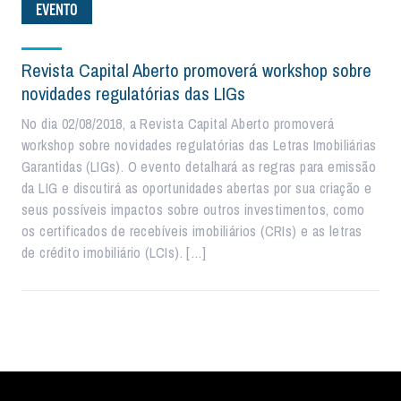
EVENTO
Revista Capital Aberto promoverá workshop sobre
novidades regulatórias das LIGs
No dia 02/08/2018, a Revista Capital Aberto promoverá
workshop sobre novidades regulatórias das Letras Imobiliárias
Garantidas (LIGs). O evento detalhará as regras para emissão
da LIG e discutirá as oportunidades abertas por sua criação e
seus possíveis impactos sobre outros investimentos, como
os certificados de recebíveis imobiliários (CRIs) e as letras
de crédito imobiliário (LCIs). […]