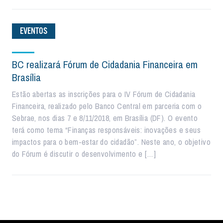
EVENTOS
BC realizará Fórum de Cidadania Financeira em
Brasília
Estão abertas as inscrições para o IV Fórum de Cidadania
Financeira, realizado pelo Banco Central em parceria com o
Sebrae, nos dias 7 e 8/11/2018, em Brasília (DF). O evento
terá como tema “Finanças responsáveis: inovações e seus
impactos para o bem-estar do cidadão”. Neste ano, o objetivo
do Fórum é discutir o desenvolvimento e […]