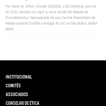
Por meio do Ofício Circular 120/2021, a B3 informou que em
01.10.21, entrará em vigor a nova versão do Manual de
Procedimentos Operacionais da sua Central Depositária de
Renda variável Confira a íntegra do OC no link abaixo SAIBA
MAIS
INSTITUCIONAL
COMITÊS
ASSOCIADOS
CONSELHO DE ÉTICA