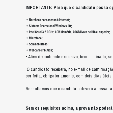
IMPORTANTE: Para que o candidato possa op
• Notebook com acesso à internet;
• Sistema Operacional Windows 10;
• Intel Core i3
2.0GHz
, 4GB Memória, 40GB livres de HD ou superior;
• Microfone;
• Som habilitado;
• Webcam embutida;
• Além de ambiente exclusivo, bem iluminado, se
O candidato receberá, no e-mail de confirmação
ser feita, obrigatoriamente, com dois dias útei
Ressaltamos que o candidato deverá acessar a 
Sem os requisitos acima, a prova não poder