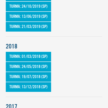
TURMA: 24/10/2019 (SP)
TURMA: 13/06/2019 (SP)
TURMA: 21/03/2019 (SP)
2018
TURMA: 01/03/2018 (SP)
TURMA: 24/05/2018 (SP)
TURMA: 19/07/2018 (SP)
TURMA: 13/12/2018 (SP)
2017