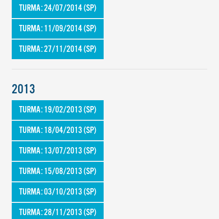
TURMA: 24/07/2014 (SP)
TURMA: 11/09/2014 (SP)
TURMA: 27/11/2014 (SP)
2013
TURMA: 19/02/2013 (SP)
TURMA: 18/04/2013 (SP)
TURMA: 13/07/2013 (SP)
TURMA: 15/08/2013 (SP)
TURMA: 03/10/2013 (SP)
TURMA: 28/11/2013 (SP)