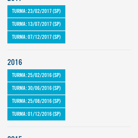
TURMA: 23/02/2017 (SP)
TURMA: 13/07/2017 (SP)
TURMA: 07/12/2017 (SP)
2016
TURMA: 25/02/2016 (SP)
TURMA: 30/06/2016 (SP)
TURMA: 25/08/2016 (SP)
TURMA: 01/12/2016 (SP)