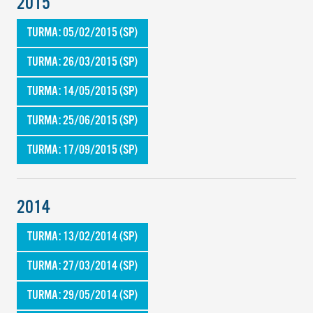
2015
TURMA: 05/02/2015 (SP)
TURMA: 26/03/2015 (SP)
TURMA: 14/05/2015 (SP)
TURMA: 25/06/2015 (SP)
TURMA: 17/09/2015 (SP)
2014
TURMA: 13/02/2014 (SP)
TURMA: 27/03/2014 (SP)
TURMA: 29/05/2014 (SP)